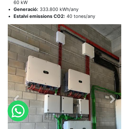
60 kW
Generació:
333.800 kWh/any
Estalvi emissions CO2:
40 tones/any
Anterior
Siguien