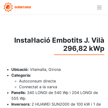
Instal·lació Embotits J. Vilà
296,82 kWp​
Ubicació:
Vilamalla, Girona
Categoria:
Autoconsum directe
Connectat a la xarxa
Panells:
340 LONGI de 540 Wp i 204 LONGI de
555 Wp
Inversors:
2 HUAWEI SUN2000 de 100 kW i 1 de